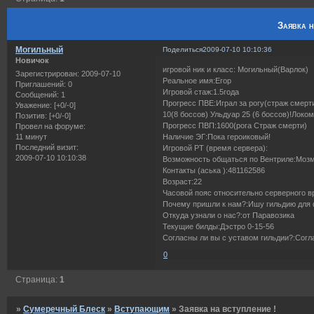
Заявка н
Могильный
Поделиться
2009-07-10 10:10:36
Новичок
игровой ник и класс: Могильный(Варлок)
Зарегистрирован
: 2009-07-10
Реальное имя:Егор
Приглашений:
0
Игровой стаж:1.5года
Сообщений:
1
Прогресс ПВЕ:Играл за рогу(страж смерт
Уважение:
[+0/-0]
10(8 боссов) Ульдуар 25 (6 боссов)!Локом
Позитив:
[+0/-0]
Прогресс ПВП:1600(рога Страж смерти)
Провел на форуме:
11 минут
Наличие ЭГ:Пока героиковый!
Последний визит:
Игровой РТ (время сервера):
2009-07-10 10:10:38
Возможность общаться по Вентриле:Моз
Контакты (аська ):481162586
Возраст:22
Часовой пояс относительно серверного в
Почему пришли к нам?:Ишу гильдию для ф
Откуда узнали о нас?:от Паравозика
Текущие билды:Дэстро 0-15-56
Согласны ли вы с уставом гильдии?:Согл
0
Страница:
1
»
Сумеречный Блеск
»
Вступающим
»
Заявка на вступление !