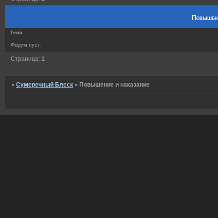
Повышени
Тема
Форум пуст.
Страница:
1
»
Сумеречный Блеск
»
Повышение и наказание